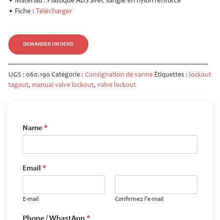
• Matériau : Plastique ABS avec sangle en nylon renforcé
• Fiche :
Télécharger
DEMANDER UN DEVIS
UGS :
060.190
Catégorie :
Consignation de vanne
Étiquettes :
lockout
tagout
,
manual valve lockout
,
valve lockout
Name
*
Email
*
E-mail
Confirmez l’e-mail
Phone / WhastApp
*