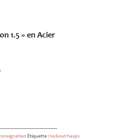
n 1.5 » en Acier
)
consignation
Étiquette :
lockout hasps