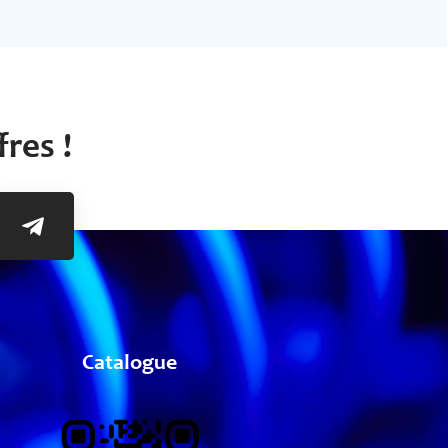
res !
Catalogue