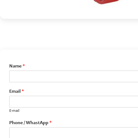
Name
*
Email
*
E-mail
Phone / WhastApp
*