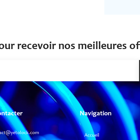
our recevoir nos meilleures off
ontacter
Navigation
act@yetolock.com
Accueil