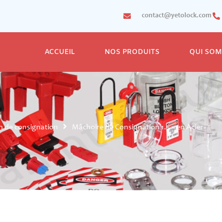
contact@yetolock.com
ACCUEIL
NOS PRODUITS
QUI SO
n de consignation
Mâchoire de Consignation 1.5 » en Acier