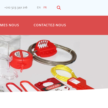
+212 523 341 216
EN
FR
MMES NOUS
CONTACTEZ-NOUS