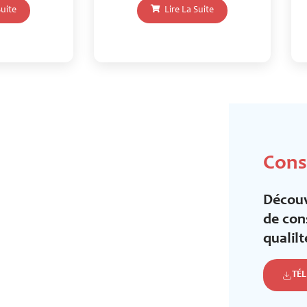
Suite
Lire La Suite
Cons
Découv
de con
qualilt
TÉ