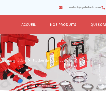
contact@yetolock.com
ACCUEIL
NOS PRODUITS
QUI SO
 de consignation
Station de Cadenas en Acier 15 Cadenas