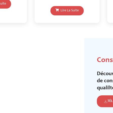
Suite
Lire La Suite
Cons
Découv
de con
qualilt
TÉ