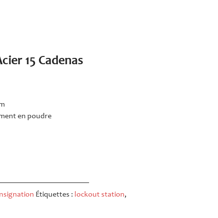
Acier 15 Cadenas
mm
tement en poudre
onsignation
Étiquettes :
lockout station
,