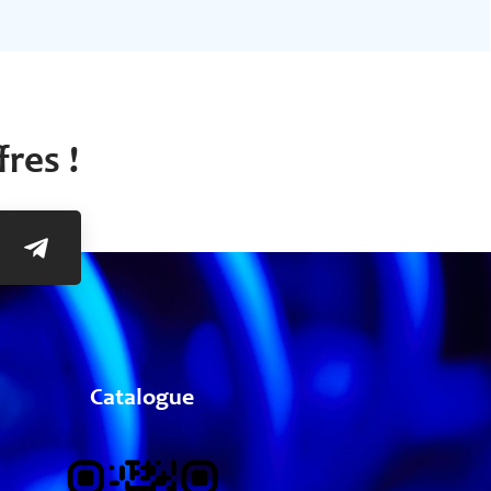
res !
Catalogue