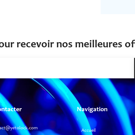
our recevoir nos meilleures off
ontacter
Navigation
act@yetolock.com
Accueil